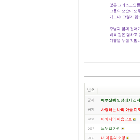
많은 그리스도인들
그들의 모습이 모두
가느냐, 그렇지 않
주님과 함께 걸어
비록 길은 험하고 
기쁨을 누릴 것입니
번호
공지
예루살렘 입성에서 십
공지
사랑하는 나의 아들 디모
아버지의 마음으로
2038
브두엘 가정
2037
내 마음의 소망
2036