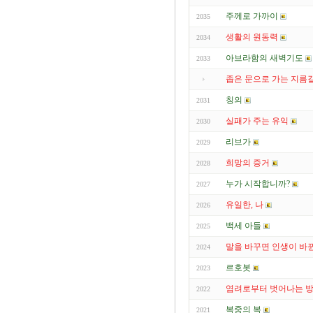
주께로 가까이
2035
생활의 원동력
2034
아브라함의 새벽기도
2033
좁은 문으로 가는 지름
칭의
2031
실패가 주는 유익
2030
리브가
2029
희망의 증거
2028
누가 시작합니까?
2027
유일한, 나
2026
백세 아들
2025
말을 바꾸면 인생이 바
2024
르호봇
2023
염려로부터 벗어나는 
2022
복중의 복
2021