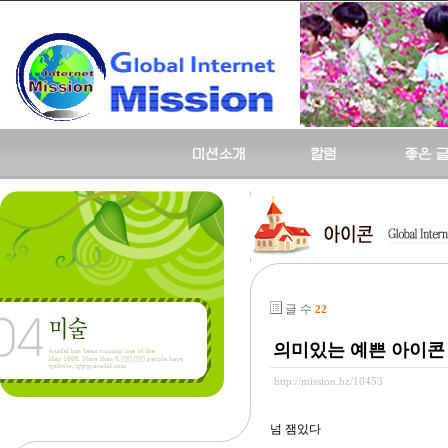
글 수
22
의미있는 예쁜 아이콘 
http://mission.bz/10453
넘 잼있다