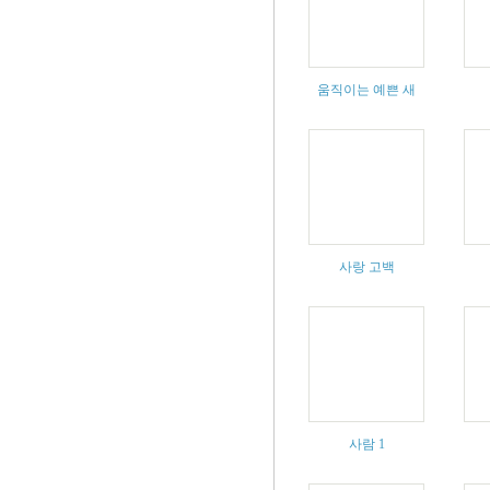
움직이는 예쁜 새
사랑 고백
사람 1