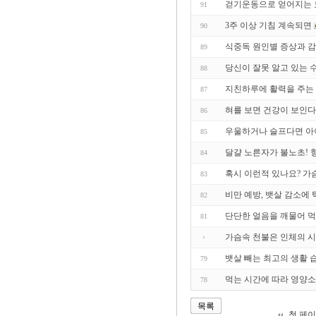
걷기운동으로 얻어지는 
91
3주 이상 기침 계속되면
90
식중독 원인별 증상과 
89
당신이 잘못 알고 있는 
88
지친하루에 활력을 주는
87
혀를 보면 건강이 보인다
86
우울하거나 슬프다면 아
85
달걀 노른자가 불노초! 
84
혹시 이런적 있나요? 가슴
83
비만 예방, 뱃살 감소에
82
단단한 얼음을 깨물어 먹
81
가슴속 천불은 인체의 
뱃살 빼는 최고의 생활 
79
먹는 시간에 따라 영양소
78
목록
첫 페