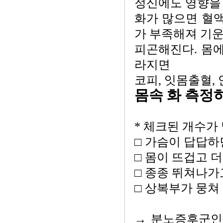
정신에도 영향을 
화가 많으면 혈액
가 부족해져 기
피곤해진다. 몸에
라지면
코피, 잇몸출혈,
몸속 화 측정
* 체크된 개수가
□ 가슴이 답답하
□ 몸이 뜨겁고 
□ 종종 뛰쳐나가
□ 상복부가 뭉쳐
→ 분노증후군인