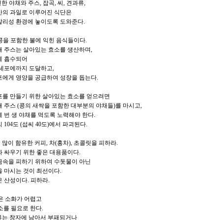
신선한 야채와 주스, 잡곡, 씨, 견과류,
간의 과일로 이루어진 식단은
칼리성 환경에 놓이도록 도와준다.
 콩을 포함한 불에 익힌 음식들이다.
채 주스는 살아있는 효소를 생산하며,
게 흡수되어
 세포에까지 도달하고,
포에게 영양을 공급하여 성장을 돕는다.
포를 만들기 위한 살아있는 효소를 얻으려면
 주스 (콩의 새싹을 포함한 대부분의 야채들)를 마시고,
 번 생 야채를 먹도록 노력해야 한다.
 104도 (섭씨 40도)에서 파괴된다.
을 많이 함유한 커피, 차(홍차), 초콜릿을 피하라.
 싸우기 위한 좋은 대용품이다.
금속을 피하기 위하여 수돗물이 아닌
 마시는 것이 최선이다.
 산성이다. 피하라.
질은 소화가 어렵고
소를 필요로 한다.
류는 창자에 남아서 부패되거나