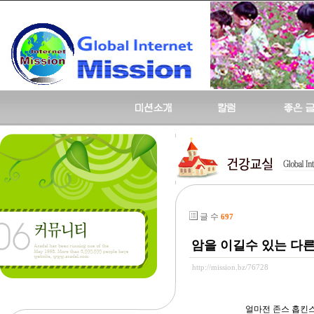
글 수
697
암을 이길수 있는 다른
http://mission.bz/76728
얼마전 존스 홉킨