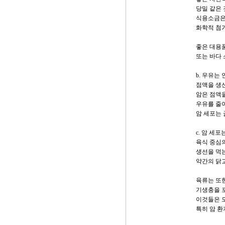
당밀 같은 
식용소금은
화학적 첨가
좋은 대용품은
또는 바다 
b. 우유는
점액을 생
암은 점액을
우유를 줄
암 세포는 
c. 암 세포
육식 중심
생선을 먹
약간의 닭
육류는 또한
기생충을 
이것들은 
특히 암 환