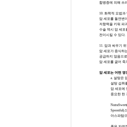
합병증에 의해 쓰러
10. 화학적 요법
암 세포를 돌연변이
저항력을 키워 파
수술 역시 암 세포
전이시킬 수 있다.
11. 암과 싸우기
암 세포가 증식하
공급하지 않음으
암 세포를 굶어 죽
암 세포는 어떤 영
a. 설탕은 
설탕 섭취
암 세포에
중요한 한 
NutraSwe
Spoonfu
아스파탐으
좋은 자연