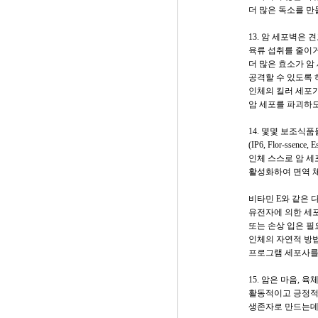
더 많은 독소를 만
13. 암 세포벽은 
육류 섭취를 줄이
더 많은 효소가 암
공격할 수 있도록 
인체의 킬러 세포
암 세포를 파괴하도
14. 몇몇 보조식품
(IP6, Flor-ssen
인체 스스로 암 세
활성화하여 면역 
비타민 E와 같은
유전자에 의한 세포의
또는 손상 입은 필
인체의 자연적 방
프로그램 세포사를
15. 암은 마음, 육
활동적이고 긍정적
생존자로 만드는데