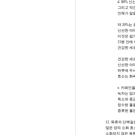
d. 80% 
그리고 약
인체가 알
약 20%는
신선한 야
이것은 쉽
15분 안에
건강한 세
건강한 세
신선한 야채
하루에 두세
효소는 화씨
e. 카페인
녹차는 암과
독소와 중
정수된 물을
증류된 물은
12. 육류의 단백
많은 양의 소화 효
소화되지 않은 육