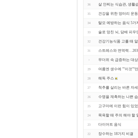
살 안찌는 식습관, 생활
36
건강을 위한 엉터리 운
35
탈모 예방하는 음식 5가
34
술로 망친 뇌, 담배 피우면
33
건강기능식품 고를 때 알아
32
스트레스와 면역력…203
31
무더위 속 급증하는 대상
여름엔 생수에 ''''이것''
29
해독 주스
28
척추를 살리는 바른 자세
27
수명을 재촉하는 나쁜 습관
26
고구마에 이런 힘이 있
25
목욕할 때 주의 해야 할 
24
다이어트 음식
23
장수하는 18가지 비결
22