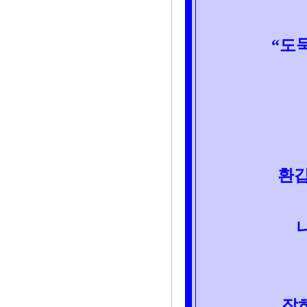
“도
환갑
잡