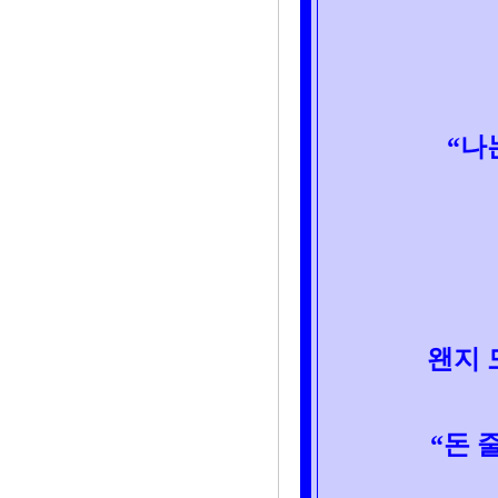
“나
왠지 
“돈 