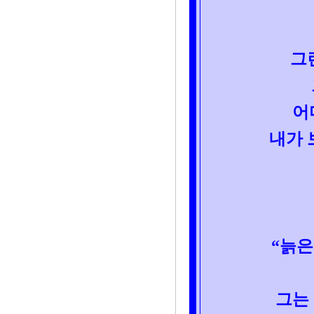
그
어
내가 
“늙은
그는