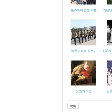
톨스토이 인생 10훈
가을엔
북한 여성의 각선미
6.2
노인과 여인
인도
목록