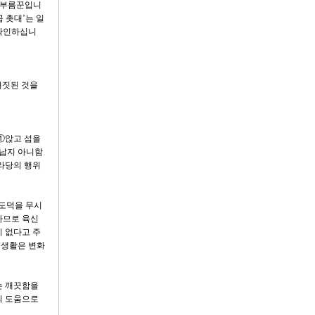
 심부름꾼입니
 촛대’는 일
 확인하십니
거짓된 것을
 ①앉고 섬을
용납지 아니함
골라당의 행위
 도덕을 무시
하므로 육신
이 없다고 주
 생활은 변화
는 깨끗함을
의 도움으로