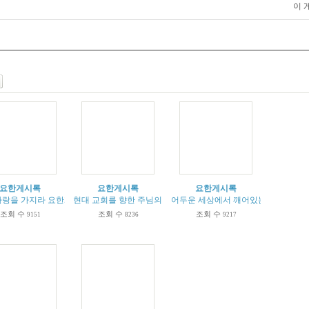
이 
요한게시록
요한게시록
요한게시록
2:1-7
랑을 가지라 요한계시록 2:1-7
현대 교회를 향한 주님의 충고 요한계시록 3:14-22
어두운 세상에서 깨어있는 그리스도인 요
조회 수
조회 수
조회 수
9151
8236
9217