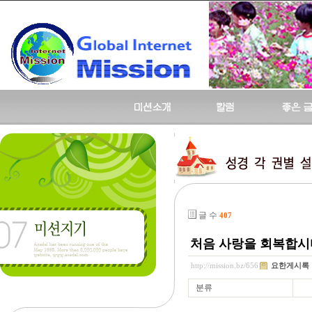
글 수
407
처음 사랑을 회복합시다
http://mission.bz/656
요한게시록
분류