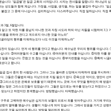
했습니다. ‘일곱별’은 일곱 교회의 사자입니다. 사자는 천사들을 말합니다. 하나님의
는 성도들과 함께 계십니다. 가정을, 사업을, 생각을, 하는 일을 붙잡아 주십니다. ‘일곱
 붙잡고 그 중에 다니십니다. 섭리하십니다. 다스려주십니다. 직접 일하십니다. 직접
과 3절, 6절입니다.
를 알고 또 악한 자를 용납지 아니한 것과 자칭 사도라 하되 아닌 자들을 시험하여 3그 
내 이름을 위하여 견디고 게으르지 아니한 것을 아노라”
 니골라당의 행위를 미워하는도다 나도 이것을 미워하노라”
칭찬이 있습니다. 먼저 네 행위를 안다고 했습니다. 예수님은 우리의 행위를 아십니다.
십니다. ③여러분들의 수고를 아십니다. ④여러분의 인내를 아십니다. ⑤악한 자를 
한 일을 아십니다. ⑦참고 또 참는 것을 아십니다. ⑧부지런함을 아십니다. ⑨특히 니
계셨다고 합니다.
 일곱 집사 중의 한 사람입니다. 그러나 그는 올바른 신앙에서 타락하여 법을 무시하며
다. 그들은 ①율법의 때는 지났으므로 지킬 필요가 없다. ②육신은 악이요, 영만이 선
. ③그리스도인은 은혜로 보호를 받기 때문에 어느 곳에 가서 무엇을 행하던지 해 받음
 좇는 많은 그리스도인들이 있었습니다. 그들은 입으로는 예수를 믿는다고 하였으나 그
를 믿는다고 하였지만 호색했습니다. 방탕했습니다. 타락했습니다.
 구주로 고백하면 예수님은 십자가의 보혈의 피로서 죄를 씻어주십니다. 거기에 우리
 성령의 열매를 맺습니다. 생활이 거듭나게 되어 있습니다. 그래서 믿음을 가지고 성령
 더러운 것을 싫어하게 됩니다. 방탕을 멀리하게 됩니다.