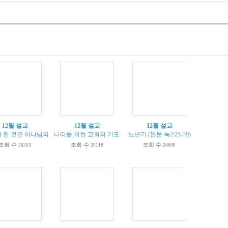
12월 설교
12월 설교
12월 설교
 된 것은 하나님의 은혜 ((고전15:8-11))
나라를 위한 교회의 기도 (본문 딤전2:1-4)
노년기 (본문 눅2:25-39)
조회 수
조회 수
조회 수
26353
25118
24609