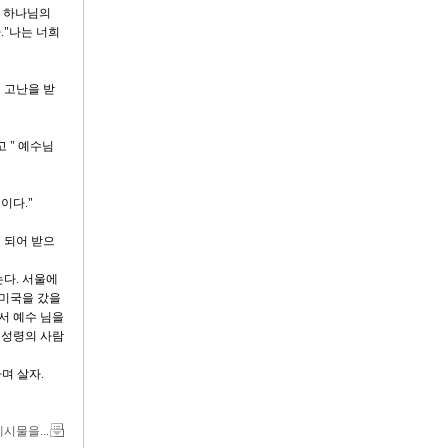
히 하나님의
."나는 너희
 고난을 받
 " 예수님
이다."
 되어 받으
는다. 서울에
 미국을 갔을
서 예수 님을
 성령의 사람
며 살자.
게시물을...