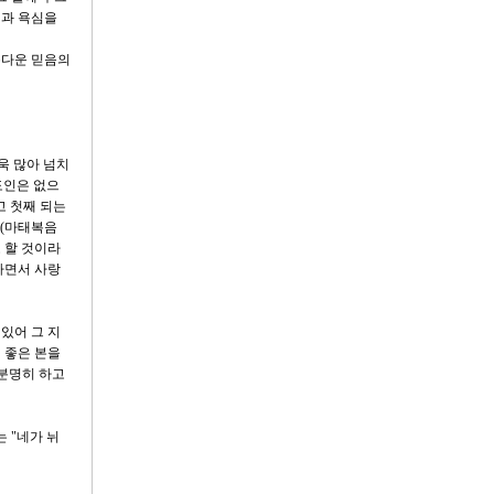
정과 욕심을
름다운 믿음의
욱 많아 넘치
도인은 없으
고 첫째 되는
"(마태복음
로 할 것이라
하면서 사랑
있어 그 지
 좋은 본을
 분명히 하고
 "네가 뉘