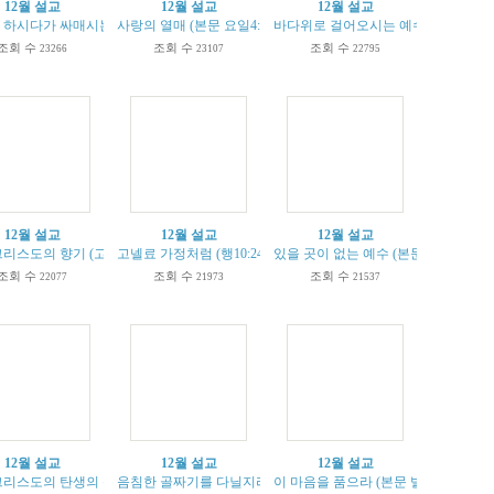
12월 설교
12월 설교
12월 설교
본문 살전3:9-13)
하시다가 싸매시는 하나님 (욥5:17-27)
사랑의 열매 (본문 요일4:7-12)
바다위로 걸어오시는 예수님 (본문 마14:
조회 수
조회 수
조회 수
23266
23107
22795
12월 설교
12월 설교
12월 설교
)
리스도의 향기 (고후 2:12-17)
고넬료 가정처럼 (행10:24-25)
있을 곳이 없는 예수 (본문 눅2:1-7)
조회 수
조회 수
조회 수
22077
21973
21537
12월 설교
12월 설교
12월 설교
라! (엡6:10-20)
리스도의 탄생의 신비! (마1:18-25)
음침한 골짜기를 다닐지라도 (시편 23:1-6)
이 마음을 품으라 (본문 빌2:5-11)