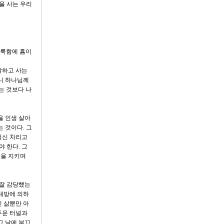
을 사는 우리
거룩함에 흠이
각하고 사는
아니 하나님께
는 것보다 나
을 인생 살아
 것이다. 그
정신 차리고
 한다. 그
신을 지키며
 잘 감당했는
상대방에 의하
 삶뿐만 아
두운 터널과
그 날에 부끄