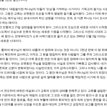
(본문 살전3:9-13)
시작된다. 대림절이란 하나님의 아들이 '오심'을 기억하는 시기이다. 기독교의 절기는 
다. 그동안 교회는 오랫동안 오순절 이후의 평범한 절기를 살아왔다. 그러나 이제 예
즉 하나는 예수님 대신 보내시리라 하신 성령을 기다리는 것과, 또 다른 하나는 다시 오시
야 하는 때이다.
동안 진행되고 25일 성탄절을 맞이하게 된다. 그리스도의 오심으로 새로운 시대가 시작된다
스도께서 오심으로 인류의 역사는 새로운 기원을 시작했다. 그리스도 이전의 시대와 그
써 왔으나, 언제부터인가 소위 서력기원으로 옮겨 쓰고 있는 2000년 12월 3일 이라는
 새로운 시대이다.
통하여 예수님이 해마다 새롭게 이 땅위에 오시는 것은 아니다. 2천년 전에 이 땅 위에
다시 확인하며 감사하고, 아직도 그 분을 영접하지 못한 사람들이 그를 주와 그리스도
해야 할 것이다. 그리고 더욱 중요한 것은 이제 멀지 않은 장래에 다시 맞이하게 될 재
야 한다. 우리는 오랫동안 주님을 영접했다는 사실로 인하여 기뻐했고 감사했다. 내가
 존재로 신분이 변화되었다는 사실만으로도 거저 감격스러웠다. 그러나 이제는 나를 
어 드려야할 시점에 와 있는 것이다. 그 동안 예수님은 우리가 하나님의 자녀가 되었
는 변화 받은 사람으로 살아온 삶의 열매를 맺어 드려야할 책임적인 시기에 와 있는 
도께서 전도하여 세워진 데살로니가 교회의 신앙의 상태를 전해주고 있다. 교회를 설립한
련 가운데서도 예수님의 재림의 소망으로 그 모든 시련을 잘도 견디어 왔으나 곧 오실 
데 먼저 죽은 동료들, 죽은 자의 부활에 대하여 회의적인 생각 속에 신앙이 혼란을 겪
들 디모데를 보내어 신앙을 지도한 결과 대단히 고무적이고 긍정적인 보고를 접하게 되