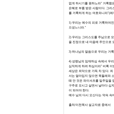
없게 하시기를 원하노라" 거룩함은
은혜로 부름 받은 사람이다. 그리
를 거룩하게 하는 여호와니라"(레위기
1) 우리는 예수의 피로 거룩하여진
으셨느니라."
2) 우리는 그리스도를 주님으로 모
을 진정으로 내 마음에 주인으로 
3) 하나님의 말씀으로 우리는 거룩
4) 성령님의 임재하심 속에서 우리
심직하게 하려 하심이라" 비록 이
세상은 죄악으로 가득 차 있다. 
서는 얼마입지 않으면 목둘레와 소매
때 안 것은 와이셔츠를 일주일을 
구주로 모시고 살면서 날마다 십자
이 되어야 한다.
예수 님의 다시 오신다는 약속 속에
출처/이천목사 설교자료 중에서