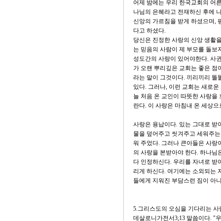
어제 밤에는 우리 한국교회의 어른
나님의 은혜라고 전재하신 후에 
신앙의 가르침을 받게 하셨으며, 
다고 하셨다.
당신은 진정한 사랑의 신앙 생활을
는 믿음의 사람이 제 부모를 돌보
성도간의 사랑이 있어야한다. 사
가 오랜 뿌리깊은 교회는 좋은 점
라는 말이 그것이다. 끼리끼리 똘똘
있다. 그러나, 이런 교회는 새로운
늘 처음 온 교인이 따뜻한 사랑을 
란다. 이 사랑은 마침내 온 세상으
사랑은 용납이다. 있는 그대로 받
물을 덮어주고 씻겨주고 세워주는 
워 주었다. 그러나 큰아들은 사랑
의 사랑을 본받아야 한다. 하나님
다 인정하신다. 우리를 자녀로 받
리게 하신다. 여기에는 소외되는 자
들에게 지워진 부담스런 짐이 아니
5.그리스도의 오심을 기다리는 사
데살로니가전서3;13 말씀이다. 