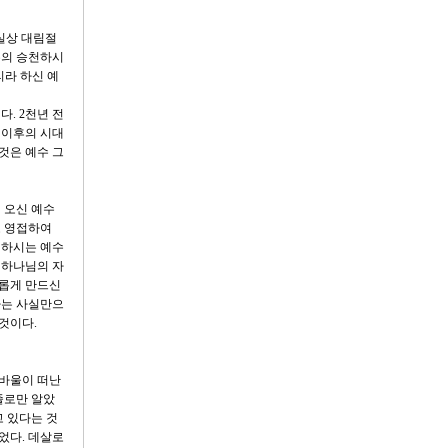
사실상 대림절
수의 승천하시
리라 하신 예
. 2천년 전
 이후의 시대
 것은 예수 그
 오신 예수
로 영접하여
림하시는 예수
 하나님의 자
새롭게 만드신
다는 사실만으
것이다.
 바울이 떠난
줄로만 알았
고 있다는 것
었다. 데살로