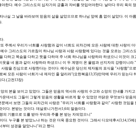
해야한다. 예수 그리스도의 십자가의 긍휼과 자비를 덧입어야한다. 날마다 우리 육의 
나실 그 날을 바라보며 믿음의 삶을 살았으므로 하나님 앞에 흠 없이 살았다. 이 아
.
다.
 "또 주께서 우리가 너희를 사랑함과 같이 너희도 피차간에 모든 사람에 대한 사랑이 더
" 예수 그리스도의 가르침이 하나님 사랑과 사람 사랑함에 있다는 것을 모르는 그리스
음을 다하고 목숨을 다하고 뜻을 다하여 주 너희 하나님을 사랑하라 하셨으니 이것이 크
 이웃을 네 몸과 같이 사랑하라 하셨으니 이 두 계명이 온 율법과 선지자의 강령이니라.
는 것은 사람을 진심으로 사랑한다는 것이다. 예수님은 당신의 제자됨의 표식을 "사랑함"으
로써 모든 사람이 너희가 내 제자인 줄 알리라"(요한복음13;35)만약에 우리가 믿는다 
다.(고전13장)
앙의 본을 보이고 있었다. 그들은 믿음의 역사와 사랑의 수고와 소망의 인내를 가지고 
 가운데서도 그들이 그렇게 믿음의 생활을 바르게 할 수 있었던 까닭은 무엇보다 믿음의
본문에서 보면 그들의 피차간의 사랑은 "우리가 너희를 사랑함과 같이" 사랑한 것임을
것이다. 본받는 것이다. 데살로니가전서1;6의 말씀이다.
성령의 기쁨으로 도를 받아 우리와 주를 본 받는 자되었으니"
. 누구를 본 받았느냐 하는 것은 더욱 중요한 것이다. 그래서 디모데후서3;14,15에는
려서부터 성경을 알았나니"라고 했다.