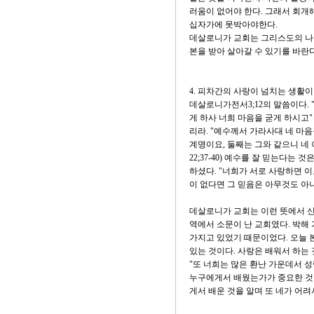
러움이 없어야 한다. 그래서 회개
십자가에 못박아야한다.
데살로니가 교회는 그리스도의 나타
본을 받아 살아갈 수 있기를 바란다
4. 피차간의 사랑이 넘치는 생활이
데살로니가전서3;12의 말씀이다.
게 하사 너희 마음을 굳게 하시고
리라. "예수께서 가라사대 네 마
계명이요, 둘째는 그와 같으니 네
22;37-40) 예수를 잘 믿는다
하셨다. "너희가 서로 사랑하면 이
이 없다면 그 믿음은 아무것도 아니
데살로니가 교회는 이런 뜻에서 신
역에서 소문이 난 교회였다. 박해
가지고 있었기 때문이었다. 오늘 
있는 것이다. 사랑은 배워서 하는 
"또 너희는 많은 환난 가운데서 
누구에게서 배웠는가가 중요한 것이다
게서 배운 것을 알며 또 네가 어