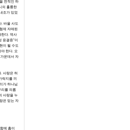
을 전적인 하
니의 훌륭한
 내조가 있었
. 바울 사도
 형제 자매된
한다. 역사
성 응결증"이
현이 될 수도
야 한다. 오
 가운데서 자
. 사랑은 허
 가락지를 끼
우리가 하나님
우리를 의롭
의 사랑을 누
랑은 믿는 자
룩함에 흠이