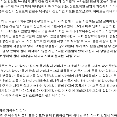
이신 김선도 목사님의 고희 칠순 감사 예배에 참석했다. 목사님은 당신의 오늘이 있음
나를 나되게 하시기 위해 하나님께서 배려하신 것은, 청교도적인 신앙의 가정에서 어머
평북 선천의 장로교회 김진수 목사님의 신앙적인 지도를 받으셨으며, 지혜로운 아내의
 하고 있는가? 예수 안에서 무엇보다 먼저 가족 형제, 이웃을 사랑하는 삶을 살아야한다
지 않는 것은 믿지 않는 이방인보다 더 악한자라고 했다. 그리고 예수 안에서 믿음의 한
귄지 오래되는 사람뿐만 아니고 오늘 주께서 처음 우리에게 보내주신 새가족도 사랑해야
이 많지만 결정적인 약점이 있을 수도 있음을 알아야한다. 교회 성장학적 용어에 "동질
 뭉친다는 말이다. 자칫 잘못하면 이것을 사랑으로 착각할 수 있다. 물론 사랑의 한 표
 사람들이 적응할 수 없다. 교회는 수용성이 많아야한다. 누가 와도 손을 잡아 줄 수 있어
느낄 수 있어야 한다. 어색하지 않는 자연스러운 어울림이 있어야 한다. 새 생명은 사랑
로 향해야 한다. 하나님의 나라의 지배의 원리는 "사랑"이다.
아주는 것이다. 탕자가 집으로 돌아올 때 아버지는 그 초라한 모습을 그대로 받아 주셨다
것이다. 탕자가 돌아 왔을 때 아버지는 그의 허물을 씻어 주시고 새 옷을 갈아 입히고
이 부족했다. 동생의 과거를 잊지 못했다. 그의 지난날에 대한 책임을 따지고 있었다. 
은 우리의 죄를 기억하지 아니하신다. 회개한 죄는 묻지 아니하신다. 예수의 십자가로 
아 주신다. 사랑은 함께 기뻐하는 것이다. 기쁨의 잔치에 동참시킨다. 모두 함께 하나님
가없다. 모두가 한 형제요 한 자매이다. 바로 이 사랑이 데살로니가 교회에 있었다. 사
다. 성령 안에서 그리스도인들의 삶의 방식이다.
람은 거룩해야 한다.
"우리 주 예수께서 그의 모든 성도와 함께 강림하실 때에 하나님 우리 아버지 앞에서 거