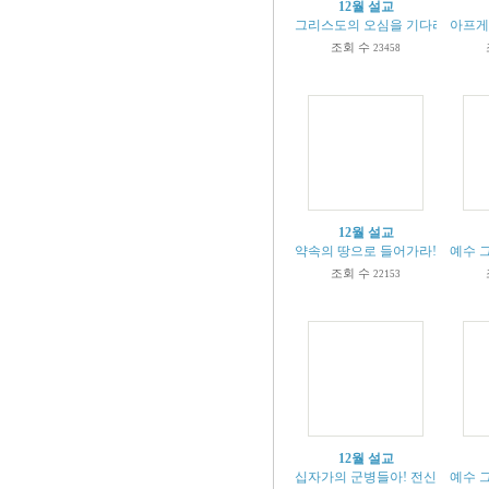
12월 설교
그리스도의 오심을 기다리는 사람들 (
아프게 
조회 수
23458
12월 설교
약속의 땅으로 들어가라! (수1:1-11
예수 그
조회 수
22153
12월 설교
십자가의 군병들아! 전신갑주로 무장하
예수 그