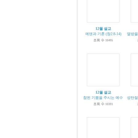
12월 설교
에덴과 기혼 (창2:8-14)
열방을 
조회 수
10495
12월 설교
참된 기쁨을 주시는 예수님 (욥기 38
성탄절에
조회 수
10391