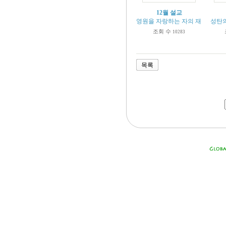
12월 설교
영원을 자랑하는 자의 재물관 (마 6:1
성탄의 
조회 수
10283
목록