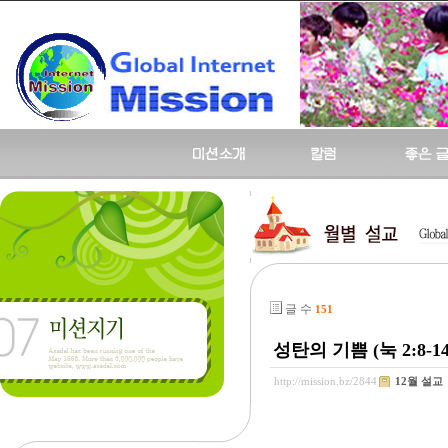
글 수
151
성탄의 기쁨 (눅 2:8-14
http://mission.bz/2844
12월 설교