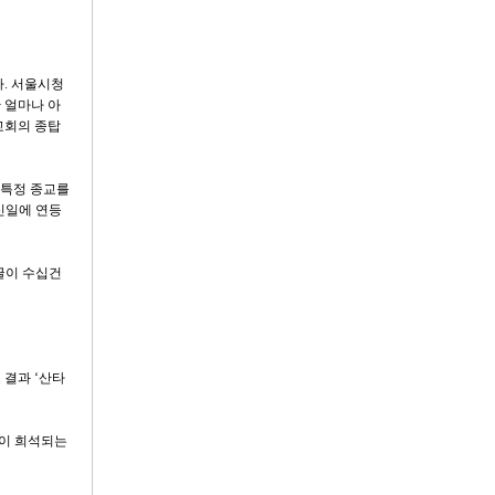
다. 서울시청
 얼마나 아
교회의 종탑
 특정 종교를
신일에 연등
글이 수십건
 결과 ‘산타
질이 희석되는