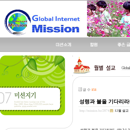
글 수
151
성령과 불을 기다리라! (말 
http://mission.bz/2874
12월 설교