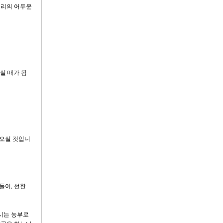
우리의 어두운
실 때가 됨
 오실 것입니
둘이, 선한
하시는 농부로