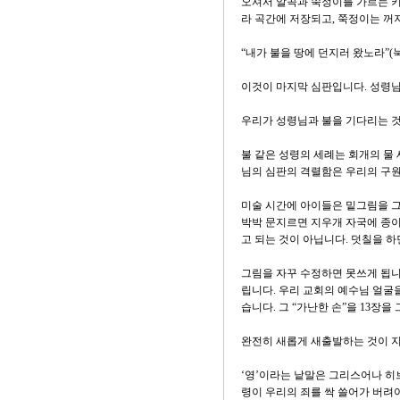
오셔서 알곡과 쭉정이를 가르는 키
라 곡간에 저장되고, 쭉정이는 꺼
“내가 불을 땅에 던지러 왔노라”(눅 1
이것이 마지막 심판입니다. 성령
우리가 성령님과 불을 기다리는 것
불 같은 성령의 세례는 회개의 물
님의 심판의 격렬함은 우리의 구
미술 시간에 아이들은 밑그림을 그
박박 문지르면 지우개 자국에 종이
고 되는 것이 아닙니다. 덧칠을 
그림을 자꾸 수정하면 못쓰게 됩니다
립니다. 우리 교회의 예수님 얼굴
습니다. 그 “가난한 손”을 13장
완전히 새롭게 새출발하는 것이 지
‘영’이라는 낱말은 그리스어나 히브
령이 우리의 죄를 싹 쓸어가 버려