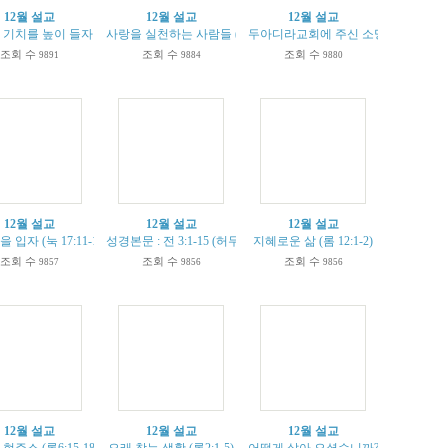
12월 설교
12월 설교
12월 설교
기치를 높이 들자 (시 37:1-13)
사랑을 실천하는 사람들 (로마서 15: 22- 29)
두아디라교회에 주신 소망의 약속 (계2:2
조회 수
조회 수
조회 수
9891
9884
9880
12월 설교
12월 설교
12월 설교
:22-33)
입자 (눅 17:11-19)
성경본문 : 전 3:1-15 (허무한 삶을 극복하는 비결)
지혜로운 삶 (롬 12:1-2)
조회 수
조회 수
조회 수
9857
9856
9856
12월 설교
12월 설교
12월 설교