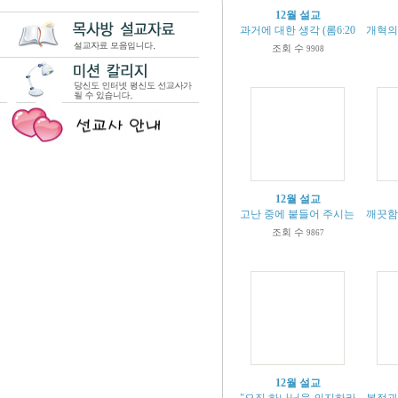
12월 설교
과거에 대한 생각 (롬6:20-23)
개혁의 
조회 수
9908
12월 설교
고난 중에 붙들어 주시는 주님 (마 14
깨끗함을 
조회 수
9867
12월 설교