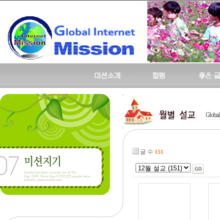
글 수
151