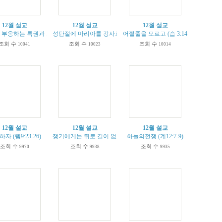
12월 설교
12월 설교
12월 설교
-52)
부응하는 특권과 소망과 의무 (빌2:12-18)
성탄절에 마리아를 강사로 모셨다 (마 1;18-25)
어쩔줄을 모르고 (습 3:14-20)
조회 수
조회 수
조회 수
10041
10023
10014
12월 설교
12월 설교
12월 설교
자 (렘9:23-26)
쟁기에게는 뒤로 길이 없다 (눅 9;62)
하늘의전쟁 (계12:7-9)
조회 수
조회 수
조회 수
9970
9938
9935