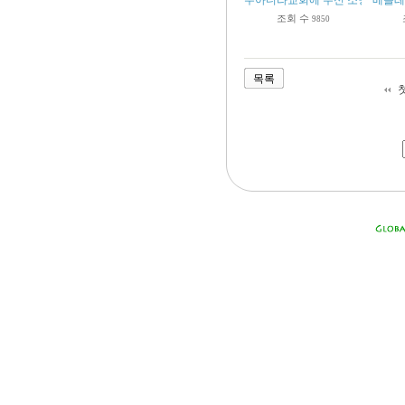
두아디라교회에 주신 소망의 약속 (계2
베들레헴
조회 수
9850
목록