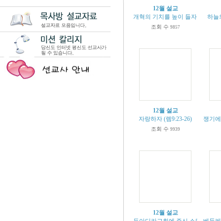
12월 설교
개혁의 기치를 높이 들자 (시 37:1-1
하늘의
조회 수
9857
12월 설교
자랑하자 (렘9:23-26)
쟁기에게
조회 수
9939
12월 설교