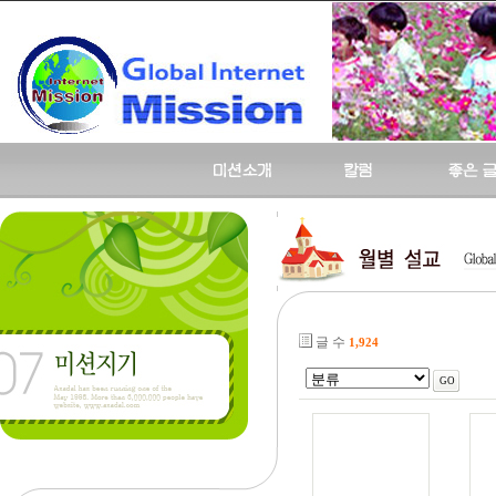
글 수
1,924