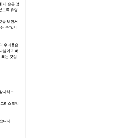
 제 손은 엉
 있도록 유명
 것을 보면서
는 손’입니
서의 우리들은
하나님이 기뻐
 되는 것입
 감사하노
수 그리스도임
습니다.