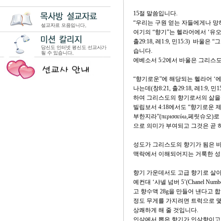
15절 말씀입니다.
“우리는 구원 얻는 자들에게나 망
여기의 “향기”는 헬라어에서 ‘유오디
출29:18, 레1:9, 민15:3)
습니다.
에베소서 5:2에서 바울은 그리스
“향기로운”에 해당되는 헬라어 ‘에이스
나는데(창8:21, 출29:18, 레1
하여 그리스도의 향기로서의 삶을
빌립보서 4:18에서도 “향기로운
부한지라”(περισσεύω,페릿슈
으로 의미가 부여되고 그것은 곧 
성도가 그리스도의 향기가 됨은 바
맥락에서 이해되어지는 거룩한 성
향기 가운데서도 고급 향기로 살아
예컨대 ‘샤넬 넘버 5’(Chanel 
고 향수액 28g을 만들어 낸다고 합
정도 무게를 가지려면 트럭으로 몇
상쾌하게 해 줄 것입니다.
인삼에서 뽑은 향기가 인삼향이고,