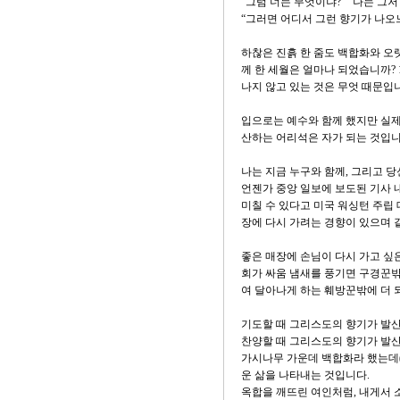
“그럼 너는 무엇이냐?” "나는 그저
“그러면 어디서 그런 향기가 나오느
하찮은 진흙 한 줌도 백합화와 오
께 한 세월은 얼마나 되었습니까? 
나지 않고 있는 것은 무엇 때문입
입으로는 예수와 함께 했지만 실제
산하는 어리석은 자가 되는 것입니
나는 지금 누구와 함께, 그리고 당
언젠가 중앙 일보에 보도된 기사 
미칠 수 있다고 미국 워싱턴 주립 
장에 다시 가려는 경향이 있으며 
좋은 매장에 손님이 다시 가고 싶
회가 싸움 냄새를 풍기면 구경꾼밖
여 달아나게 하는 훼방꾼밖에 더 
기도할 때 그리스도의 향기가 발산
찬양할 때 그리스도의 향기가 발
가시나무 가운데 백합화라 했는데(
운 삶을 나타내는 것입니다.
옥합을 깨뜨린 여인처럼, 내게서 