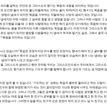
 의미를 말하는 것인데 곧 그리스도의 향기는 복음의 내용을 의미하는 것입니다.
 요긴한 돌이 되지만 불신자들에게는 거치는 돌이 되며(마21:42, 행 4:11), 복음을 
 생명의 냄새가 되지만 복음을 거부하는 자들에게는 사망의 냄새가 되는 것입니다.
냄새지만 어떤 사람은 그 냄새로 힘을 얻고 생명을 얻습니다. 그러나 어떤 사람은 그 
름에 모기향을 피울 때 그 향은 사람에게는 아무런 해가 없지만 모기에게는 죽음에 이르
 위해서는 꿀을 준비하지만 다른 사람에게는 독침을 줍니다. 마찬가지로 그리스도의 
르는 냄새가 되지만 멸망할 사람들에는 이 냄새가 역겨워 맡기도 싫은, 그래서 결국 
? 복음을 의미하는 것입니다.
나고 있습니까? 똑같은 포장이지만 비누를 쌌던 포장지는 향내가 배어 잇고 굴비를 
우리들 모습에서 예수의 모습은 보이지 않지만 우리들의 모습에서 풍겨 나는 냄새는 맡
 냄새가 배어 나오고 있습니까?
신을 그리스도의 냄새라고 했던 것처럼 우리는 그리스도인으로서 우리에게서 그리스도
 그리스도 향기로서 우리는 기도의 향기를 발해야 합니다. 성도의 기도는 금 대접에 
서든 쉽게 볼 수 있습니다. ‘기도하는 손’ 성화는 독일의 앨버트 듈라라고 하는 사람이
 친구와 함께 유명한 화가가 되는 것이 꿈이었지만 가난한 환경에 너무도 어려웠습니다.
시로 갑니다. 그러나 가난한 그들은 공부를 할 수 없어서 한 사람은 공부를 하고 한 사
는 닥치는 대로 일을 하여 한 친구가 공부를 할 수 있도록 뒷바라지를 했고 한 친구는 
 되었습니다. 그러면서 일을 하는 친구의 손은 엉망이 되어 갔고 어느 날 이 친구는 교