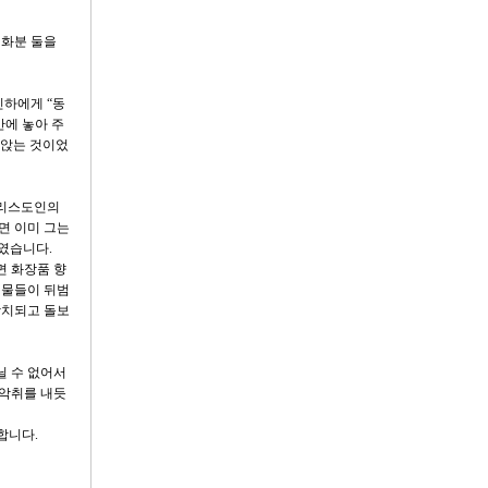
 화분 둘을
신하에게 “동
안에 놓아 주
 앉는 것이었
그리스도인의
면 이미 그는
였습니다.
면 화장품 향
식물들이 뒤범
방치되고 돌보
닐 수 없어서
 악취를 내듯
합니다.