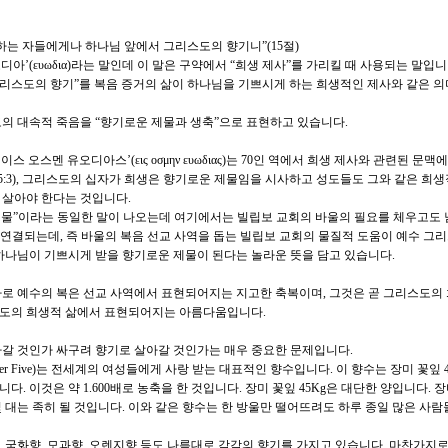
하는 자들에게나 하나님 앞에서 그리스도의 향기니”(15절)
아’(ευωδια)라는 말인데 이 말은 구약에서 “희생 제사”를 가리킬 때 사용되는 말입니다.
 바울은 “그리스도의 향기”를 복음 증거의 삶이 하나님을 기쁘시게 하는 희생적인 제사와 같은 
도의 대속적 죽음을 “향기로운 제물과 생축”으로 표현하고 있습니다.
 오스멘 유오디아스’(εις οσμην ευωδιας)는 70인 역에서 희생 제사와 관련된 문맥
:9, 민15:3), 그리스도의 십자가 희생은 향기로운 제물임을 시사하고 성도들도 그와 같은 희
 살아야 한다는 것입니다.
 제물”이라는 동일한 말이 나오는데 여기에서는 빌립보 교회의 바울의 필요를 체우고도 
오)로 연결되는데, 즉 바울의 복음 선교 사역을 돕는 빌립보 교회의 물질적 도움이 예수 그
하나님이 기쁘시게 받을 향기로운 제물이 된다는 놀라운 뜻을 담고 있습니다.
로 예수의 복은 선교 사역에서 표현되어지는 지고한 축복이며, 그것은 곧 그리스도의
도의 희생적 삶에서 표현되어지는 아름다움입니다.
갈 것인가 싸구려 향기로 살아갈 것인가는 매우 중요한 문제입니다.
Number Five)는 전세계의 여성들에게 사랑 받는 대표적인 향수입니다. 이 향수는 장미 꽃잎 
니다. 이것은 약 1.600배로 농축을 한 것입니다. 장미 꽃잎 45Kg은 대단한 양입니다. 
 대는 족히 될 것입니다. 이와 같은 향수는 한 방울만 떨어뜨려도 하루 종일 많은 사
 국화향, 모과향, 오렌지향 등도 나름대로 각각의 향기를 가지고 있습니다. 마찬가지로