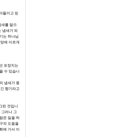
받아들이고 믿
냄새를 맡으
는 냄새가 되
향기는 하나님
사망에 이르게
쌌던 포장지는
을 수 있습니
의 냄새가 풍
담긴 향기라고
 그린 것입니
 그러나 그
람은 일을 하
친구의 도움을
회에 가서 이