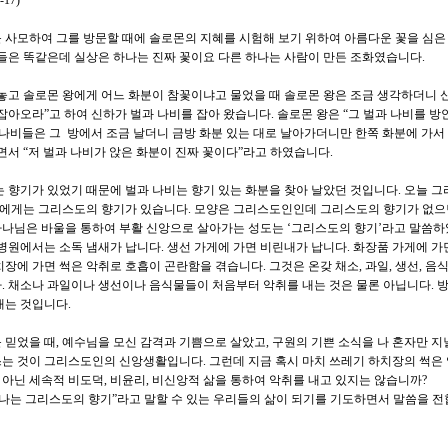
17)
 사모하여 그를 방문할 때에 솔로몬의 지혜를 시험해 보기 위하여 아름다운 꽃을 심은
꽃들은 똑같은데 실상은 하나는 진짜 꽃이요 다른 하나는 사람이 만든 조화였습니다.
 놓고 솔로몬 왕에게 어느 화분이 참꽃이냐고 물었을 때 솔로몬 왕은 조금 생각하더니 
잡아오라”고 하여 신하가 벌과 나비를 잡아 왔습니다. 솔로몬 왕은 “그 벌과 나비를 방
 나비들은 그 방에서 조금 날더니 금방 화분 있는 대로 날아가더니만 한쪽 화분에 가서
면서 “저 벌과 나비가 앉은 화분이 진짜 꽃이다”라고 하였습니다.
는 향기가 있었기 때문에 벌과 나비는 향기 있는 화분을 찾아 날았던 것입니다. 오늘 
에게는 그리스도의 향기가 있습니다. 모양은 그리스도인인데 그리스도의 향기가 없으
하나님은 바울을 통하여 부활 신앙으로 살아가는 성도는 ‘그리스도의 향기’라고 말씀하
 병원에서는 소독 냄새가 납니다. 생선 가게에 가면 비린내가 납니다. 화장품 가게에 가
장에 가면 썩은 악취로 호흡이 곤란함을 겪습니다. 그것은 온갖 채소, 과일, 생선, 음
. 채소나 과일이나 생선이나 음식물들이 처음부터 악취를 내는 것은 물론 아닙니다. 
내는 것입니다.
 믿었을 때, 예수님을 모신 감격과 기쁨으로 살았고, 구원의 기쁜 소식을 나 혼자만 지
는 것이 그리스도인의 신앙생활입니다. 그런데 지금 혹시 마치 쓰레기 하치장의 썩은
아닌 세속적 비도덕, 비윤리, 비신앙적 삶을 통하여 악취를 내고 있지는 않습니까?
“나는 그리스도의 향기”라고 말할 수 있는 우리들의 삶이 되기를 기도하면서 말씀을 전