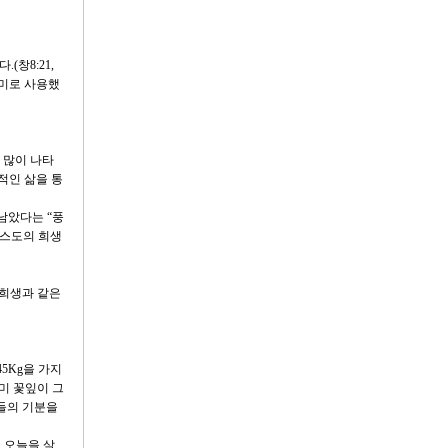
(창8:21,
의미로 사용했
에 많이 나타
생적인 삶을 통
남았다는 “풍
리스도의 희생
 희생과 같은
45Kg을 가지
장미 꽃잎이 그
람들의 기분을
 오늘을 살