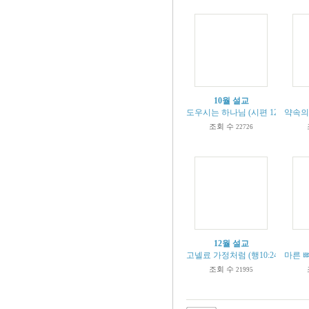
10월 설교
도우시는 하나님 (시편 121편 1절로
약속의 
조회 수
22726
12월 설교
고넬료 가정처럼 (행10:24-25)
마른 뼈
조회 수
21995