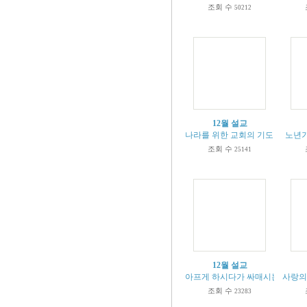
조회 수
50212
12월 설교
나라를 위한 교회의 기도 (본문 딤전2
노년기 
조회 수
25141
12월 설교
아프게 하시다가 싸매시는 하나님 (욥5
사랑의 
조회 수
23283