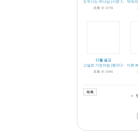
도우시는 하나님 (시편 121편 1절로
약속의 
조회 수
22726
12월 설교
고넬료 가정처럼 (행10:24-25)
마른 뼈
조회 수
21995
목록