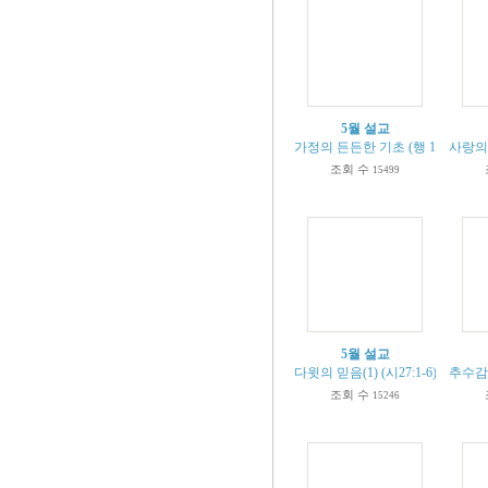
5월 설교
가정의 든든한 기초 (행 10:1-8)
사랑의 
조회 수
15499
5월 설교
다윗의 믿음(1) (시27:1-6)
추수감사
조회 수
15246