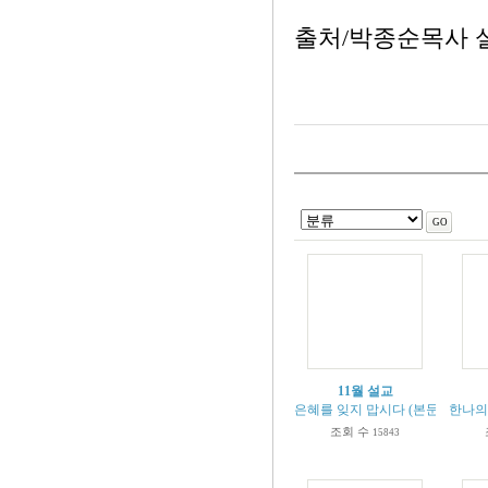
출처/박종순목사 
11월 설교
은혜를 잊지 맙시다 (본문 시103:1-
한나의 
조회 수
15843