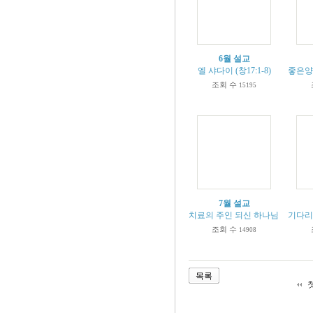
6월 설교
엘 샤다이 (창17:1-8)
좋은양, 
조회 수
15195
7월 설교
치료의 주인 되신 하나님 (출15:26
기다리는
조회 수
14908
목록