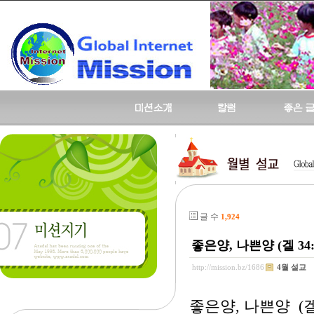
글 수
1,924
좋은양, 나쁜양 (겔 34:1
http://mission.bz/1686
4월 설교
좋은양, 나쁜양 (겔 3