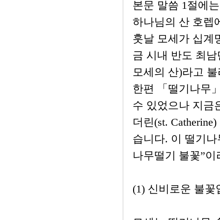
본문 말씀 1절에
하나님의 산 호렙
훗날 모세가 십계명
금 시내 반도 최남단
모세의 산)라고 불
한편 「떨기나무」
수 있었으나 지금은
더린(st. Cathe
습니다. 이 떨기나
나무떨기 불꽃”이
(1) 신비로운 불꽃