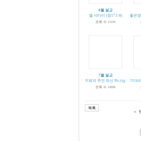
6월 설교
엘 샤다이 (창17:1-8)
좋은양, 
조회 수
15194
7월 설교
치료의 주인 되신 하나님 (출15:26
기다리는
조회 수
14906
목록