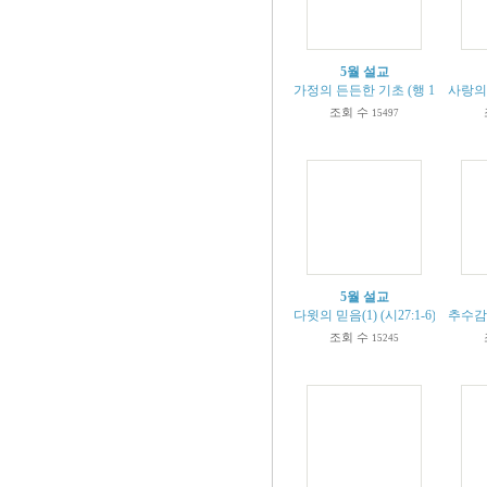
5월 설교
가정의 든든한 기초 (행 10:1-8)
사랑의 
조회 수
15497
5월 설교
다윗의 믿음(1) (시27:1-6)
추수감사
조회 수
15245