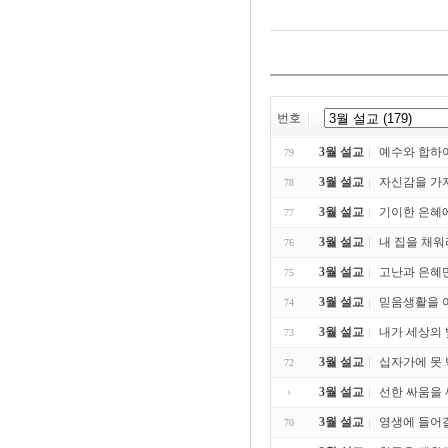
번호
3월 설교
예수와 합하여. 
79
3월 설교
자신감을 가지라
78
3월 설교
기이한 은혜에
77
3월 설교
내 집을 채워라 (
76
3월 설교
고난과 은혜만이
75
3월 설교
믿음생활을 어떻
74
3월 설교
내가 세상의 빛
73
3월 설교
십자가에 못 박
72
3월 설교
선한 싸움을 싸
3월 설교
영생에 들어갈 
70