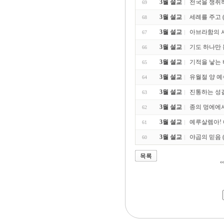
3월 설교
천국을 쟁취
69
3월 설교
세례를 주고 (마
68
3월 설교
아브라함의 시험
67
3월 설교
기도 하나만 붙
66
3월 설교
기적을 낳는 비결
65
3월 설교
유월절 양 예수 
64
3월 설교
진통하는 성결교
63
3월 설교
종의 멍에에서
62
3월 설교
예루살렘아! 예
61
3월 설교
야곱의 믿음 (창
60
목록