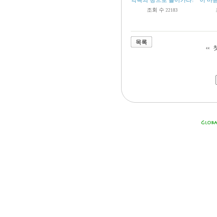
약속의 땅으로 들어가라! (수1:1-11
이 마음
조회 수
22183
목록