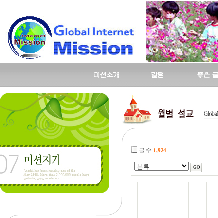
글 수
1,924