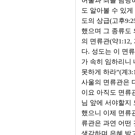
허물과 죄를 담당
도 알아볼 수 있게 
도의 상급(고후9:25
했으며 그 종류도 의
의 면류관(약1:12,
다. 성도는 이 면
가 속히 임하리니 
못하게 하라”(계3
사울의 면류관은 다
이요 아직도 면류관
님 앞에 서야할지 
했으니 이제 면류관
류관은 과연 어떤
생각하며 은혜 받