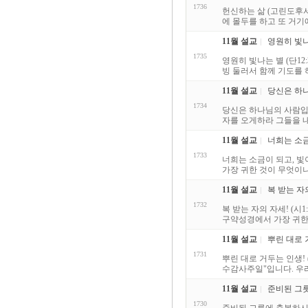
1736
헌신하는 삶 (고린도후서 
에 몰두를 하고 또 거기
11월 설교
영원히 빛나는
1735
영원히 빛나는 별 (단1
빙 둘러서 함께 기도를 
11월 설교
당신은 하나
1734
당신은 하나님의 사람입니
자를 오게하라 그들을 내
11월 설교
너희는 소금이
1733
너희는 소금이 되고, 빛이
가장 귀한 것이 무엇이냐
11월 설교
복 받는 자의 
1732
복 받는 자의 자세! (시1
구약성경에서 가장 귀한 
11월 설교
뿌린 대로 거
1731
뿌린 대로 거두는 인생! 
수감사주일"입니다. 우리
11월 설교
준비된 그릇
1730