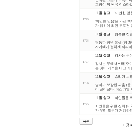
준비된 그릇에 축복하시는
호람이 북 왕국 이스라엘
11월 설교
'이만한 믿음
1729
'이만한 믿음'을 가진 백
가 얽히게 되면 무조건 
11월 설교
형통한 청년 요
1728
형통한 청년 요셉 (창 3
자기에게 절하게 되리라는
11월 설교
감사는 무에
1727
감사는 무에서부터[추수감
는 것이 기적을 타고 가
11월 설교
승리가 보장된
1726
승리가 보장된 싸움 (출
어 떨어졌다. 이스라엘 
11월 설교
죄인들을 위한
1725
죄인들을 위한 잔치 (마
간 우리 모두가 거행하려
목록
첫 