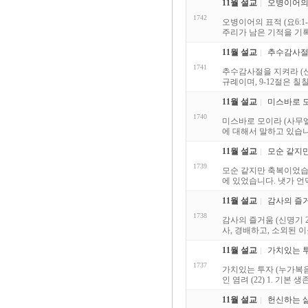
11월 설교
오병이어의 표
1742
오병이어의 표적 (요6:
주리가 남은 기적을 기록
11월 설교
추수감사절을 
1741
추수감사절을 지켜라 (신1
규례이며, 9-12절은 칠
11월 설교
미스바로 모이
1740
미스바로 모이라 (사무엘
에 대해서 말하고 있습니
11월 설교
모순 같지만 
1739
모순 같지만 축복이었습니다
에 있었습니다. 냇가 언덕
11월 설교
감사의 즐거움
1738
감사의 즐거움 (신명기 2
사, 경배하고, 소외된 
11월 설교
가치있는 투자
1737
가치있는 투자 (누가복음 
인 염려 (22) 1. 기본
11월 설교
헌신하는 삶 