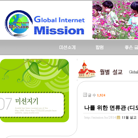
글 수
1,924
나를 위한 면류관 (디모데
http://mission.bz/2814
11월 설교