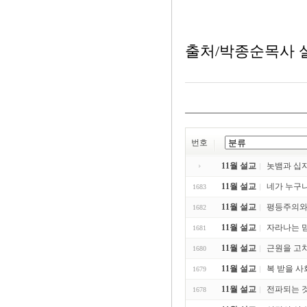
출처/박종순목사 
번호
11월 설교
놋뱀과 십자가 
11월 설교
네가 누구냐?. 
1683
11월 설교
평등주의와 
1682
11월 설교
자라나는 믿
1681
11월 설교
근원을 고치자
1680
11월 설교
복 받을 사회 
1679
11월 설교
전파되는 것은
1678