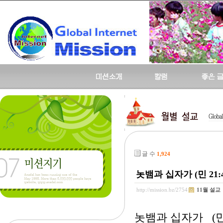
글 수
1,924
놋뱀과 십자가 (민 21:4
http://mission.bz/2754
11월 설교
놋뱀과 십자가 (민 2