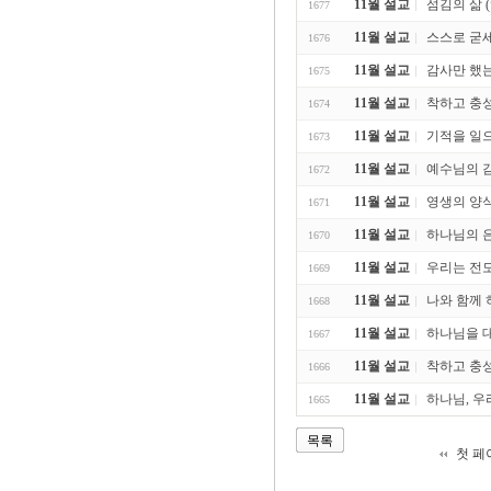
11월 설교
섬김의 삶 (엡
1677
11월 설교
스스로 굳세게
1676
11월 설교
감사만 했는 데
1675
11월 설교
착하고 충성된
1674
11월 설교
기적을 일으키는
1673
11월 설교
예수님의 감
1672
11월 설교
영생의 양식 
1671
11월 설교
하나님의 은혜
1670
11월 설교
우리는 전도할
1669
11월 설교
나와 함께 하심
1668
11월 설교
하나님을 대신
1667
11월 설교
착하고 충성된
1666
11월 설교
하나님, 우리
1665
목록
첫 페