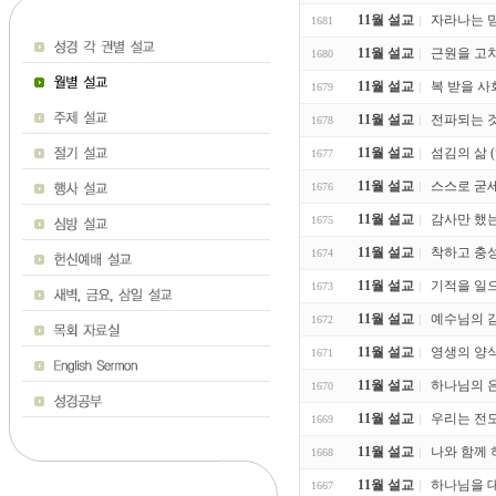
11월 설교
자라나는 믿
1681
11월 설교
근원을 고치자
1680
11월 설교
복 받을 사회 
1679
11월 설교
전파되는 것은
1678
11월 설교
섬김의 삶 (엡
1677
11월 설교
스스로 굳세게
1676
11월 설교
감사만 했는 데
1675
11월 설교
착하고 충성된
1674
11월 설교
기적을 일으키는
1673
11월 설교
예수님의 감
1672
11월 설교
영생의 양식 
1671
11월 설교
하나님의 은혜
1670
11월 설교
우리는 전도할
1669
11월 설교
나와 함께 하심
1668
11월 설교
하나님을 대신
1667