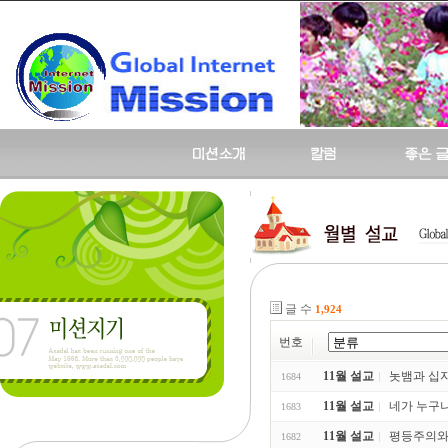
글 수
1,924
번호
11월 설교
놋뱀과 십자가 
1684
11월 설교
네가 누구냐?. 
1683
11월 설교
평등주의와 
1682