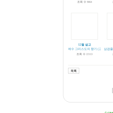
조회 수
9864
12월 설교
예수 그리스도의 향기 (고후 2:12-1
삼겹줄의
조회 수
22113
목록