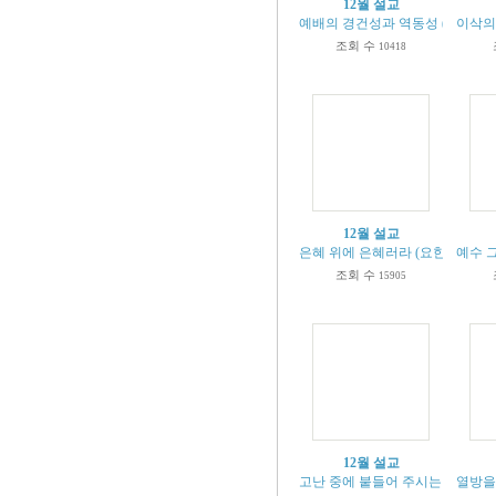
12월 설교
예배의 경건성과 역동성 (시149:1-5,요
이삭의 
조회 수
10418
12월 설교
은혜 위에 은혜러라 (요한 복음 1:12
예수 그
조회 수
15905
12월 설교
고난 중에 붙들어 주시는 주님 (마 14
열방을 