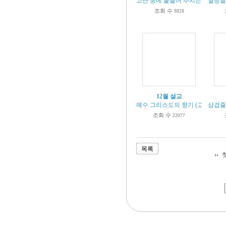
고난 중에 붙들어 주시는 주님 (마 14
열방을 
조회 수
9828
12월 설교
예수 그리스도의 향기 (고후 2:12-1
삼겹줄의
조회 수
22077
목록