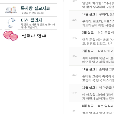
1837
말년에 회개한 므낫세 (왕
여 함께 생각하며 교훈을
12월 설교
구하라, 찾으
1836
구하라, 찾으라, 두드리라
기도하는데 어떤 사람은 
3월 설교
닫힌 문을 여는
1835
닫힌 문을 여는 방법 (
고, 담장도 없었고, 칸
7월 설교
죄에 대하여 죽
1834
죄에 대하여 죽은 자 (롬
예수를 믿고 죄를 회개하
11월 설교
준비된 그릇
1833
준비된 그릇에 축복하시는
호람이 북 왕국 이스라엘
12월 설교
네 마음을 지
1832
네 마음을 지키라 (잠언
가 하면서 살아가는 것이
8월 설교
썩는 양식과 
1831
썩는 양식과 영생 양식 (