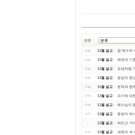
번호
12월 설교
참 예수의 사
1784
12월 설교
에덴과 기혼 (
1783
12월 설교
모세처럼 기
1782
12월 설교
응답의 영성 
1781
12월 설교
본적과 현주소
1780
12월 설교
과거에 대한 
1779
12월 설교
예수님이 원하
1778
12월 설교
동방의 박사들
1777
12월 설교
버리고 가야할
12월 설교
새해의 새 비전
1775