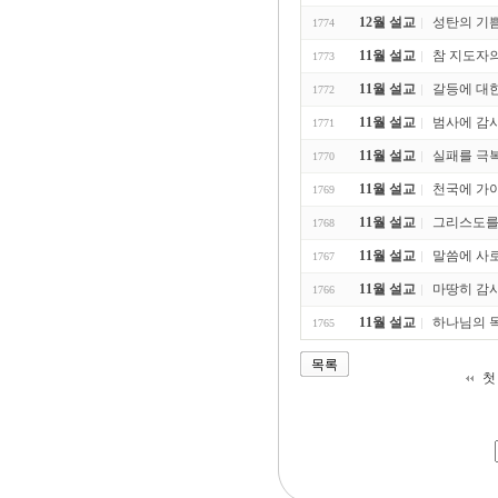
12월 설교
성탄의 기쁨 (
1774
11월 설교
참 지도자의 
1773
11월 설교
갈등에 대한 
1772
11월 설교
범사에 감사하
1771
11월 설교
실패를 극복하
1770
11월 설교
천국에 가야할 
1769
11월 설교
그리스도를 기
1768
11월 설교
말씀에 사로잡
1767
11월 설교
마땅히 감사하
1766
11월 설교
하나님의 목표
1765
목록
첫