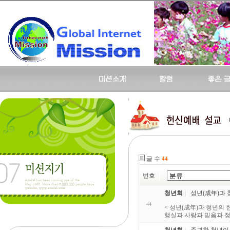
글 수
44
번호
청년회
성년(成年)과 청년
44
< 성년(成年)과 청년의 헌신
행실과 사랑과 믿음과 정절