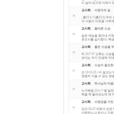
이 살아 있으면 미래가 
교사회
사명자의 길
30
, 롬15:1-7 (롬15:
각 사람이 이웃을 기쁘게 
교사회
올바른 스승
29
숨은 재능을 찾아내 키
문조사를 실시했다. 학생들은
교사회
좋은 스승을 
28
히 13:7·17 교회는 
보다는 자기 인생에 지대한
교사회
스승이 필요한
27
요 13:13-15 <이 
영원히 지을 수 없는 분들
교사회
하나님의 마음
26
누가복음 15:1~7 몇 
책을 죽 둘러보는데 제 
교사회
사명감을 가진
25
요21:15-17 저희가 
사랑하느냐 하시니 가로되