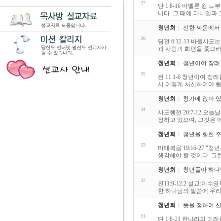
37
단 1:8-16 바벨론 
니다. 그 때에 다니엘과
청년회
선한 싸움에서
36
딤전 6:12-13 바울사
과 사랑과 화평을 좇으라"
청년회
청년이여 장래 
35
전 11:1-6 청년이여 
서 어떻게 처신하여야 될 
청년회
창가에 앉아 
34
사도행전 20:7-12 오
정하고 있으며, 그것은 
청년회
청년을 향한 
33
마태복음 19:16-27 
생각해야 할 것이다. 그런
청년회
청년들아 하나
32
전11:9-12:2 설교:
한 하나님의 말씀에 우리의
청년회
뜻을 정하여 
31
단 1:8-21 한나라의