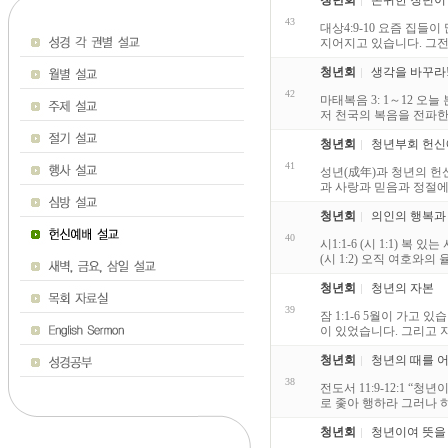
청년회
존귀한 청년이
43
대상4:9-10 요즘 집들
지어지고 있습니다. 그전
청년회
생각을 바꾸라
42
마태복음 3: 1～12 
저 천국의 복음을 전파한
청년회
청년부회 헌신
41
성년(成年)과 청년의 헌신,
과 사랑과 믿음과 정절에 대
청년회
의인의 행복과
40
시1:1-6 (시 1:1)
(시 1:2) 오직 여호와의
청년회
청년의 자본
39
잠 1:1-6 5월이 가
이 있었습니다. 그리고 
청년회
청년의 때를 
38
전도서 11:9-12:1 
로 좇아 행하라 그러나 하
청년회
청년이여 뜻을