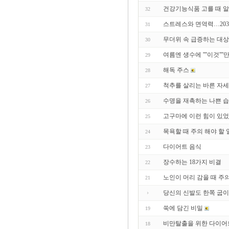
건강기능식품 고를 때 알아
32
스트레스와 면역력…203
31
무더위 속 급증하는 대상
30
여름엔 생수에 ''''이것''
29
해독 주스
28
척추를 살리는 바른 자세
27
수명을 재촉하는 나쁜 습관
26
고구마에 이런 힘이 있
25
목욕할 때 주의 해야 할 
24
다이어트 음식
23
장수하는 18가지 비결
22
노인이 머리 감을 때 주
21
당신의 신발도 한쪽 굽이
쑥에 담긴 비밀
19
비만탈출을 위한 다이어
18