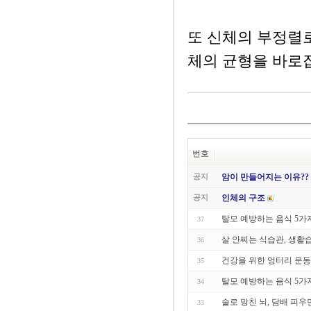
또 신체의 부정렬로
체의 균형을 바로
번호
공지
암이 만들어지는 이유??
공지
인체의 구조
탈모 예방하는 음식 5가
37
살 안찌는 식습관, 생활
36
건강을 위한 엉터리 운
35
탈모 예방하는 음식 5가
34
술로 망친 뇌, 담배 피우면
33