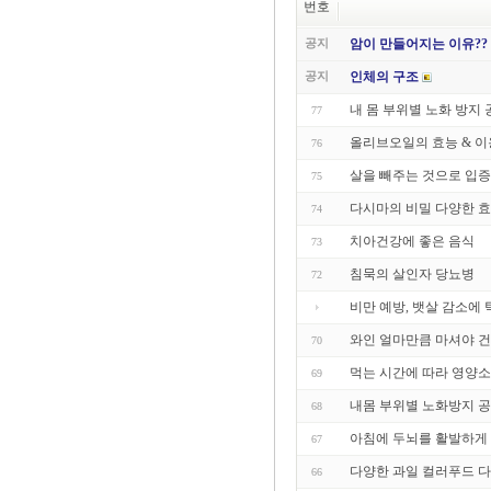
번호
공지
암이 만들어지는 이유??
공지
인체의 구조
내 몸 부위별 노화 방지
77
올리브오일의 효능 & 
76
살을 빼주는 것으로 입
75
다시마의 비밀 다양한 
74
치아건강에 좋은 음식
73
침묵의 살인자 당뇨병
72
비만 예방, 뱃살 감소에
와인 얼마만큼 마셔야 건
70
먹는 시간에 따라 영양소
69
내몸 부위별 노화방지 
68
아침에 두뇌를 활발하게
67
다양한 과일 컬러푸드 
66