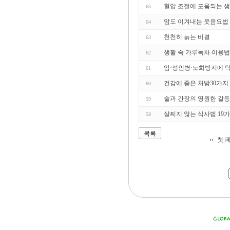
혈압 조절에 도움되는 
65
암도 이겨내는 웃음요법
64
천천히 늙는 비결
63
생활 속 가루녹차 이용법
62
암·성인병·노화방지에 탁
61
건강에 좋은 처방30가지
60
술과 간장의 영원한 갈등
59
살찌지 않는 식사법 19
58
목록
첫 